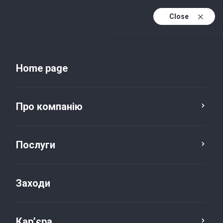
Close
Uk
Uk (active)
En
Home page
Про компанію
Послуги
Кар’єра
Заходи
Кар’єра