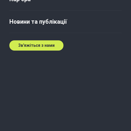
Новини та публікації
Зв'яжіться з нами
Now, for tomorrow.
Baker Tilly
– це простір для реалізації
можливостей людей, які прагнуть розвиватися.
Ми шукаємо амбітних працівників, що ставлять
перед собою високі цілі й готові сміливо та
наполегливо йти до їх здійснення.