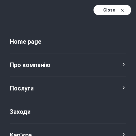
Close
Uk
Uk (active)
En
Home page
Наші вакансії
Про компанію
Послуга
Локація
Послуги
Заходи
Кар’єра