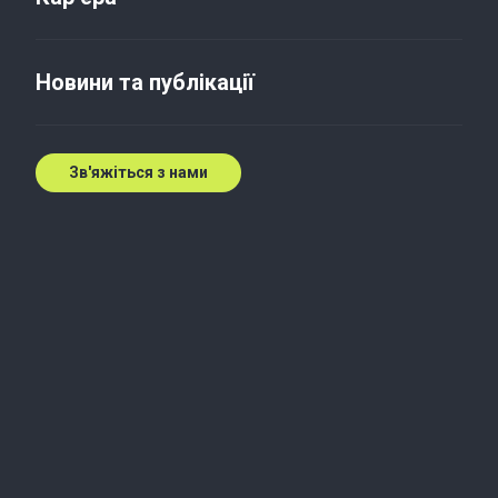
ІТ-аудитор
Новини та публікації
Київ
Подробиці та заявки
Зв'яжіться з нами
Фахівець з тендерних
закупівель
Київ
Подробиці та заявки
Інтерн у відділ аудиту
Київ