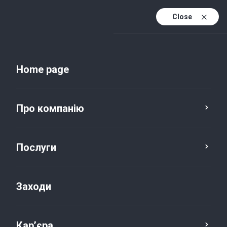
Close
Uk
Uk (active)
En
Home page
Про компанію
Послуги
Business processes outsourcing
Payroll
Заходи
Кар’єра