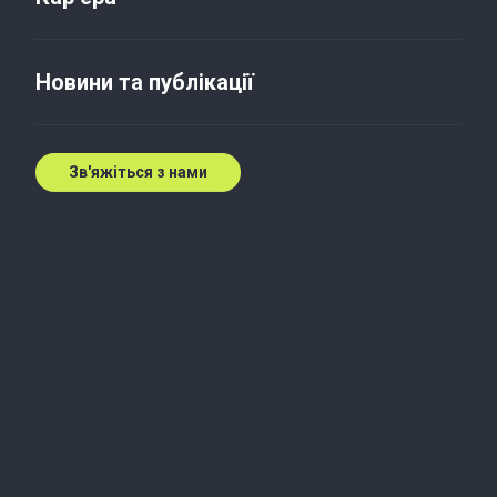
Новини та публікації
Зв'яжіться з нами
Сьогодні, заради
майбутнього
Зв'яжіться з нашими експертами
Зв'яжіться з нами