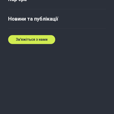
Новини та публікації
Зв'яжіться з нами
Сьогодні, заради
майбутнього
Зв'яжіться з нашими експертами
Зв'яжіться з нами