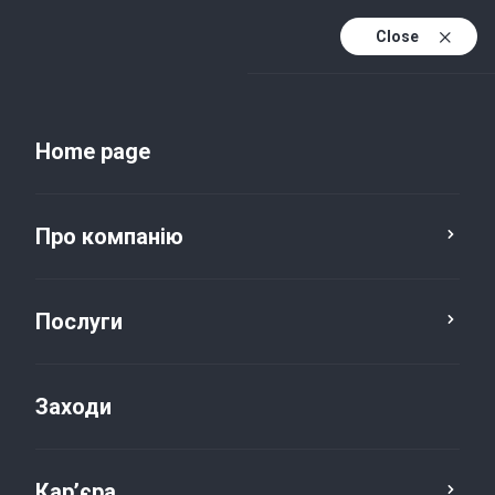
Close
Uk
Uk (active)
En
Home page
Про компанію
Консалтинг
Послуги
Послуги з релокації
Заходи
бізнесу
Кар’єра