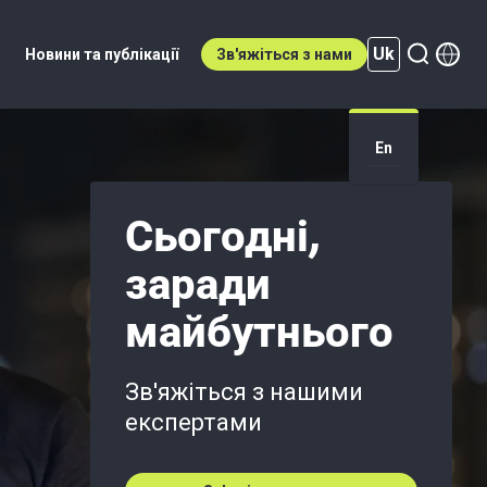
Uk
Новини та публікації
Зв'яжіться з нами
Uk (active)
En
Сьогодні,
заради
майбутнього
Зв'яжіться з нашими
експертами