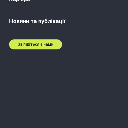
Новини та публікації
Зв'яжіться з нами
Сьогодні, заради
майбутнього
Зв'яжіться з нашими експертами
Зв'яжіться з нами