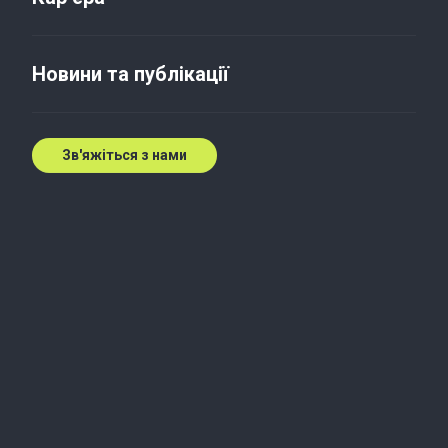
Новини та публікації
Зв'яжіться з нами
Місія
Наша місія
– перевершувати очікування клієнтів,
надаючи послуги аудиту, консалтингу,
незалежної оцінки та аутсорсингу. У своїй роботі
ми спираємося на принципи цілісності,
об’єктивності та бездоганної якості,
використовуючи глобальний досвід міжнародної
мережі
Baker Tilly International
та співпрацю з
провідними світовими компаніями.