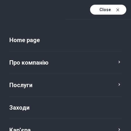
Close
Uk
Uk (active)
En
Home page
Про компанію
Послуги
Про компанію
Now, for tomorrow.
Заходи
Кар’єра