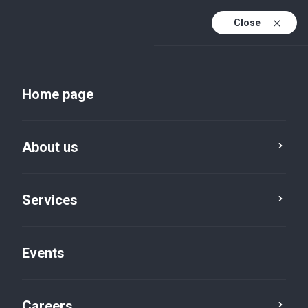
Close
En
Uk
Home page
En (active)
About us
Services
Events
Insights and publications
Careers