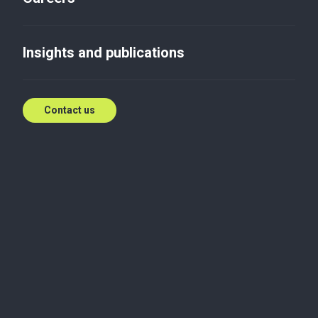
Гроші bitcoin: як це працює?
Insights and publications
Jul 2, 2015
Contact us
Вибачте за незручності, перейдіть, будь ласка, на
російську версію цієї статті
.
Speak to our team of