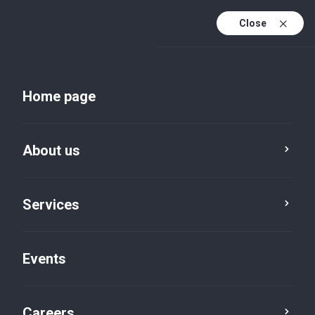
Close
En
Uk
Home page
En (active)
About us
Services
Events
Insights and publications
Careers