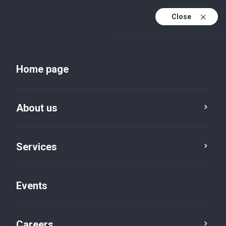
Close
En
Uk
Home page
En (active)
About us
Services
Events
Insights and publications
Careers