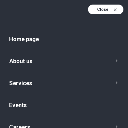
Close
En
Uk
Home page
En (active)
About us
Services
Events
Insights and publications
Careers