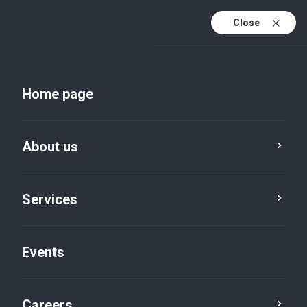
Close
En
Uk
Home page
En (active)
About us
Services
Events
Insights and publications
Careers