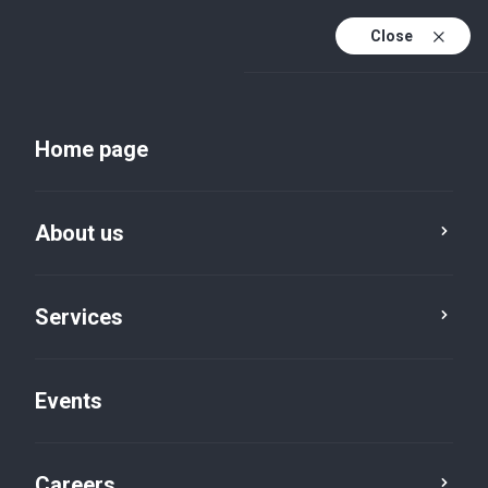
Close
En
Uk
Home page
En (active)
About us
Services
Events
Insights and publications
Careers