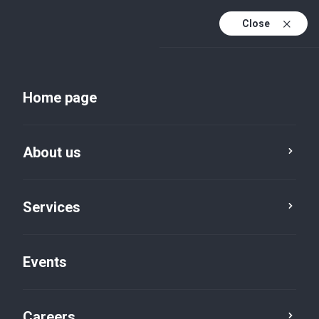
Close
En
Uk
Home page
En (active)
About us
Services
Events
Insights and publications
Careers