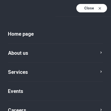
Close
En
Uk
Home page
En (active)
About us
Services
Events
Insights and publications
Careers