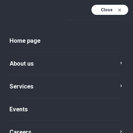
Close
En
Uk
Home page
En (active)
About us
Services
Events
Insights and publications
Careers