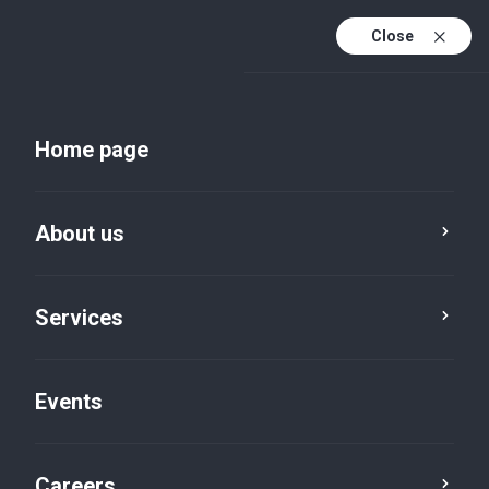
Close
En
Uk
Home page
En (active)
About us
Services
Events
Insights and publications
Careers