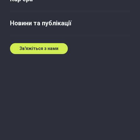
Актуальний стан світової
економіки
Новини та публікації
5 вер. 2013 р.
Зв'яжіться з нами
Зростайте впевнено разом
із нами
Глобальні можливості. Локальна
підтримка