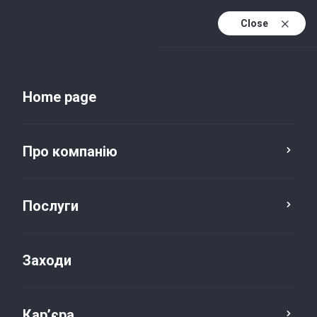
Close
Uk
Uk (active)
En
Home page
Про компанію
Послуги
Заходи
Новини та публікації
Кар’єра