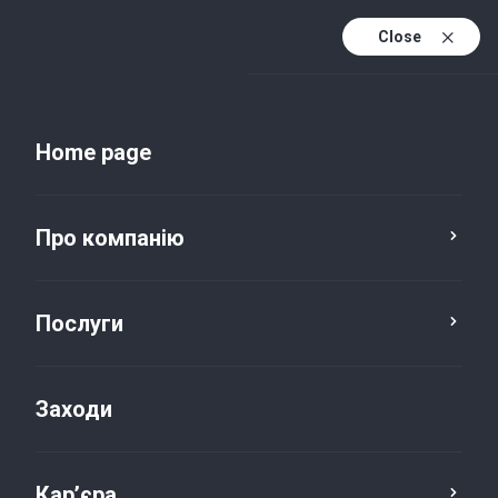
Close
Uk
Uk (active)
En
Home page
Про компанію
Послуги
Заходи
Новини та публікації
Кар’єра