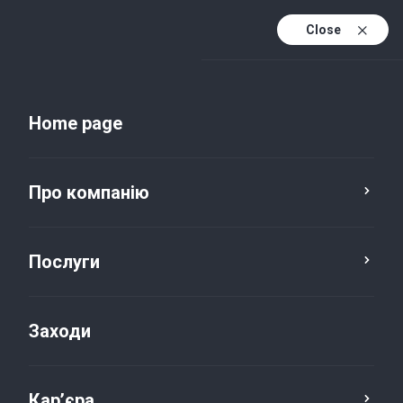
Close
Uk
Uk (active)
En
Home page
Про компанію
Послуги
Заходи
Новини та публікації
Кар’єра