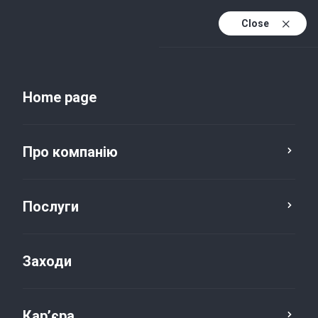
Close
Uk
Uk (active)
En
Home page
Про компанію
Послуги
Заходи
Новини та публікації
Кар’єра