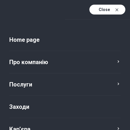
Close
Uk
Uk (active)
En
Home page
Про компанію
Послуги
Заходи
Новини та публікації
Кар’єра