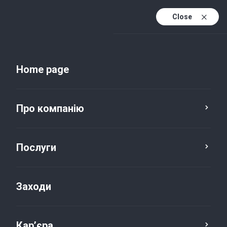
Close
Uk
Uk (active)
En
Home page
Про компанію
Послуги
Заходи
Новини та публікації
Кар’єра