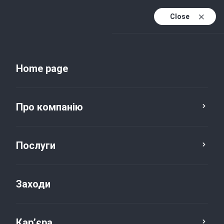
Close
Uk
Uk (active)
En
Home page
Про компанію
Послуги
Заходи
Новини та публікації
Кар’єра