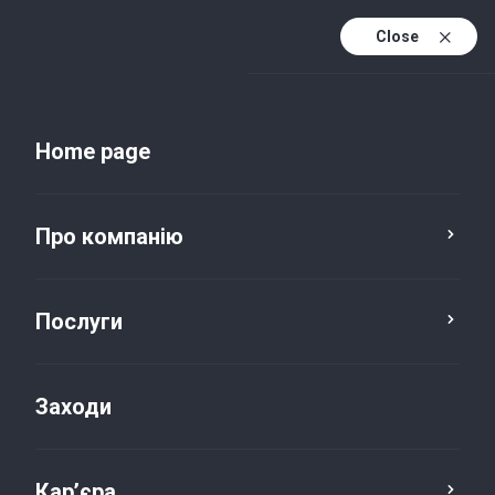
Close
Uk
Uk (active)
En
Home page
Про компанію
Послуги
Заходи
Новини та публікації
Кар’єра