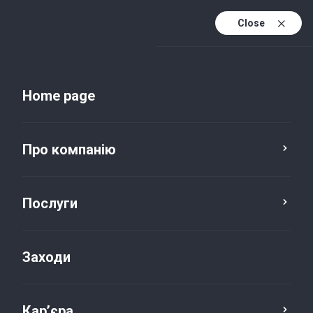
Close
Uk
Uk (active)
En
Home page
Про компанію
Послуги
Заходи
Новини та публікації
Кар’єра