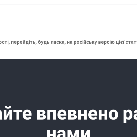
сті, перейдіть, будь ласка, на
російську версію цієї стат
йте впевнено р
нами