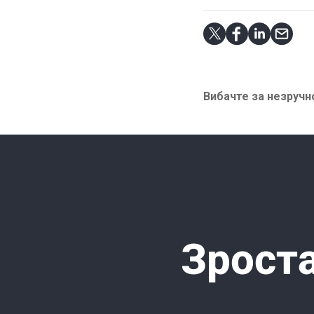
Вибачте за незручно
Зроста