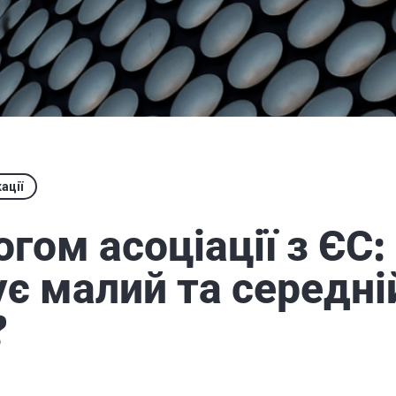
ації
огом асоціації з ЄС:
є малий та середні
?