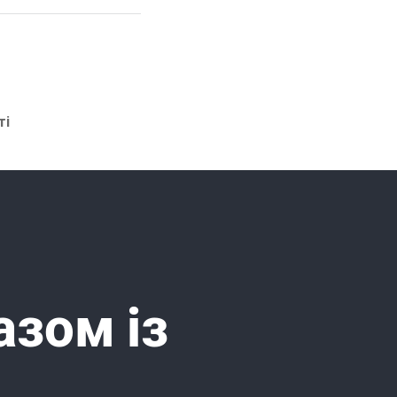
ті
азом із