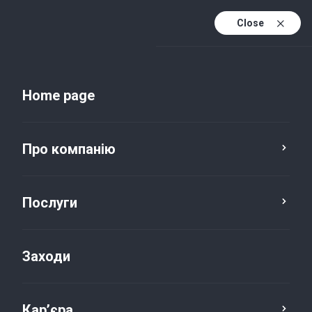
Close
Uk
Uk (active)
En
Home page
Про компанію
Послуги
Заходи
Новини та публікації
Кар’єра