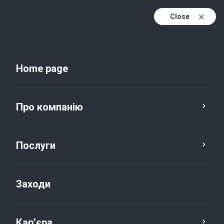
Close
Uk
Uk (active)
En
Home page
Про компанію
Послуги
Заходи
Новини та публікації
Кар’єра