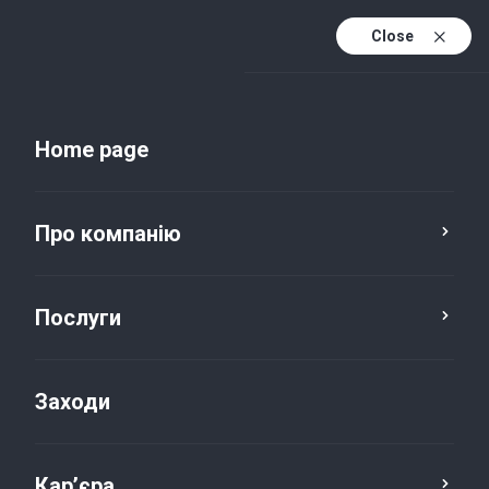
Close
Uk
Uk (active)
En
Home page
Про компанію
Послуги
Заходи
Новини та публікації
Кар’єра