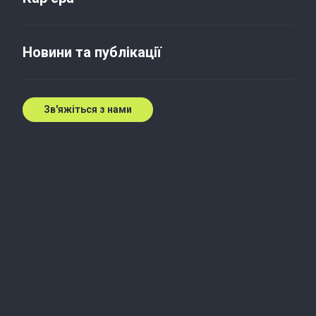
Концентрація страхових
послуг
Новини та публікації
29 груд. 2017 р.
Зв'яжіться з нами
Український ринок страхових послуг надзвичайно
концетрований — у напрямку страхування життя
10 найбільших компаній займають частку в 95%. В
інших видах страхування топ-10 компаній
займають 47% ринку.