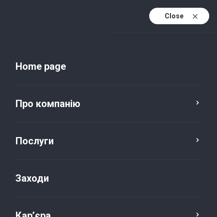
Close
Uk
Uk (active)
En
Home page
Про компанію
Послуги
Заходи
Новини та публікації
Кар’єра