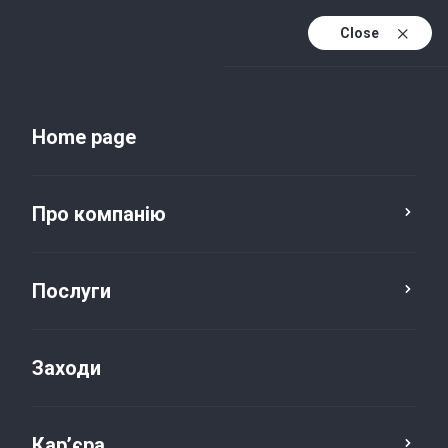
Close
Uk
Uk (active)
En
Home page
Про компанію
Послуги
Заходи
Новини та публікації
Кар’єра