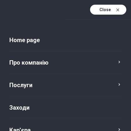
Close
Uk
Uk (active)
En
Home page
Про компанію
Послуги
Заходи
Новини та публікації
Кар’єра