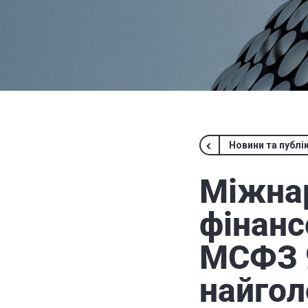
Новини та публік
Міжнар
фінанс
МСФЗ 9
найгол