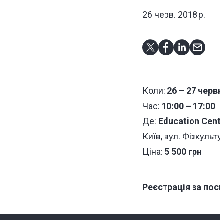
26 черв. 2018 р.
Коли
:
26 – 27 черв
Час:
10:00 – 17:00
Д
е
:
Education Centr
Київ, вул. Ф
і
зкульт
Ц
і
на:
5 50
0 грн
Реєстрація за
пос