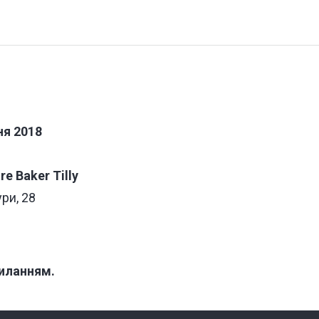
ня
2018
e Baker Tilly
ур
и
, 28
иланням
.