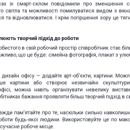
сах зі смарт-склом повідомили про зменшення с
го світла та можливості помилуватися видом з вікн
я та відновлюватися. І крім погіршення зору це тяг
люють творчий підхід до роботи
бистого в свій робочий простір співробітник стає бі
ажливо, що це буде: сімейна фотографія, плакат з ул
о дизайн офісу — додайте арт-об'єкти, картини. Можл
пише картини або створює незвичайні скульптур
офісі, можна навіть організувати невелику вистав
бітниках бажання проявляти більш творчий підхід в св
вжди пам'ятайте про те, наскільки сильно навколишн
роботи будь-якої людини. Використовуйте це по мак
 сучасне робоче місце.