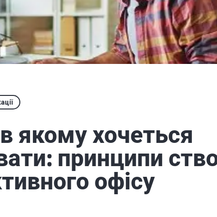
ації
 в якому хочеться
ати: принципи ств
тивного офісу