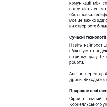
комунікації між с
відсутність усамі
обстановка: телефо
Все це важко здійс
ви створюєте біль
Сучасні технологі
Навіть найпрості
збільшують продукт
на ринку праці. Як
роботи.
Але не перестарай
дрони. Виходьте з 
Природне освітле
Сірий і темний 
Корнелльського ун