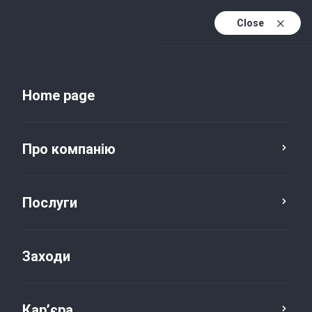
Close
Uk
Uk (active)
En
Home page
Про компанію
Послуги
Заходи
Новини та публікації
Кар’єра