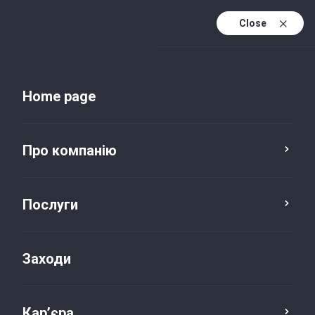
Close
Uk
Uk (active)
En
Home page
Про компанію
Послуги
Заходи
Новини та публікації
Кар’єра