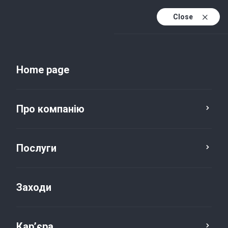
Close
Uk
Uk (active)
En
Home page
Про компанію
Послуги
Заходи
Новини та публікації
Кар’єра