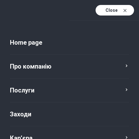
Close
Uk
Uk (active)
En
Home page
Про компанію
Послуги
Заходи
Новини та публікації
Кар’єра