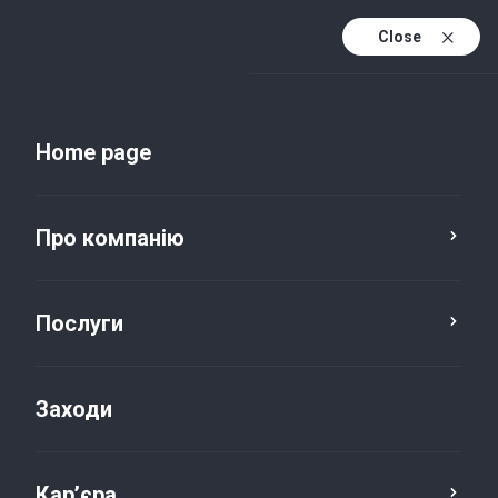
Close
Uk
Uk (active)
En
Home page
Про компанію
Послуги
Заходи
Новини та публікації
Кар’єра