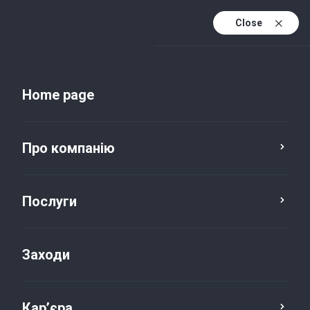
Close
Uk
Uk (active)
En
Home page
Про компанію
Послуги
Заходи
Новини та публікації
Кар’єра