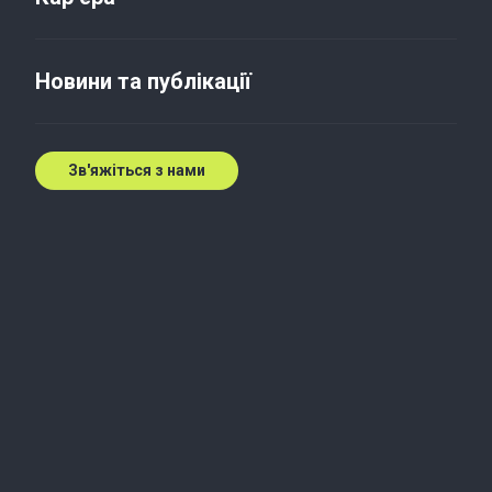
Податкові зміни – 2019
Новини та публікації
15 січ. 2019 р.
Зв'яжіться з нами
Як завжди, новий рік розпочинається зі змін у
податковому законодавстві. З 01.01.2019 набрав
чинності Закон України №2628-VIII від 23.11.2018
«Про внесення змін до Податкового кодексу
України та деяких інших законодавчих актів
України щодо покращення адміністрування та
перегляду ставок окремих податків і зборів».