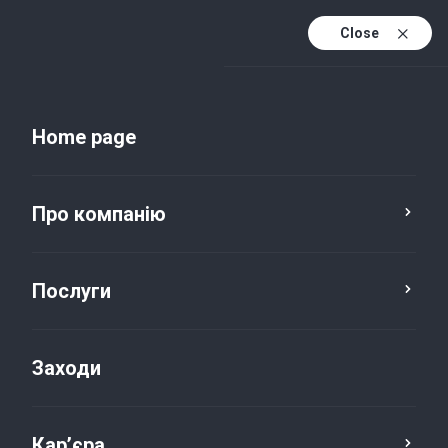
Close
Uk
Uk (active)
En
Home page
Про компанію
Послуги
Заходи
Новини та публікації
Кар’єра