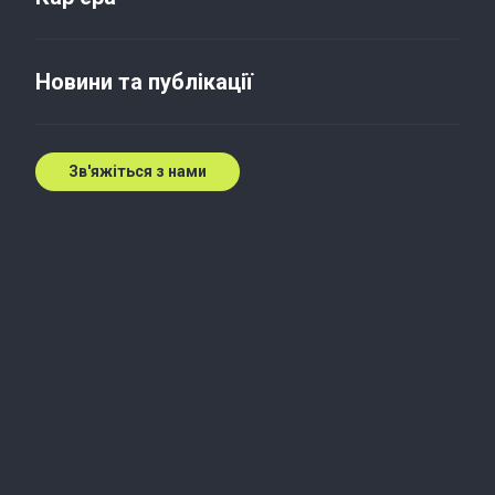
Послуги з релокації бізнесу
Новини та публікації
27 жовт. 2022 р.
Зв'яжіться з нами
Новини компанії
У зв'язку з воєнними діями в Україні, для
збереження функціонування бізнесу багато
власників замислюються щодо переміщення
бізнесу до більш безпечних та стабільних
регіонів/країн. Оскільки Baker Tilly має
представництва на 143 територіях світу, у нас є