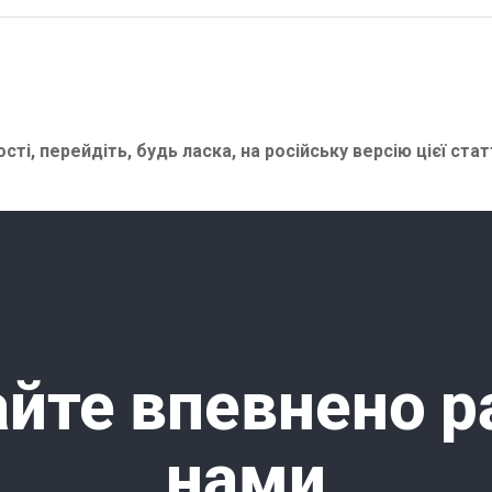
сті, перейдіть, будь ласка, на
російську версію цієї стат
йте впевнено р
нами