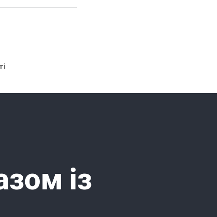
ті
азом із