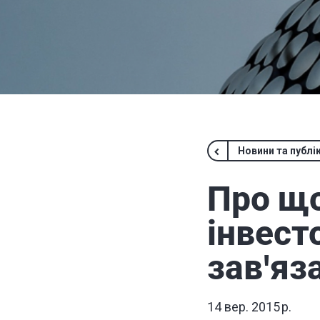
Новини та публік
Про що
інвест
зав'яз
14 вер. 2015 р.