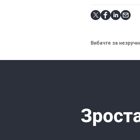
Вибачте за незручно
Зроста