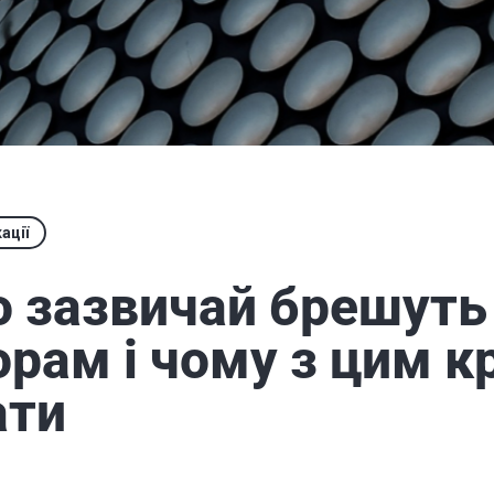
ації
 зазвичай брешуть
орам і чому з цим 
ати