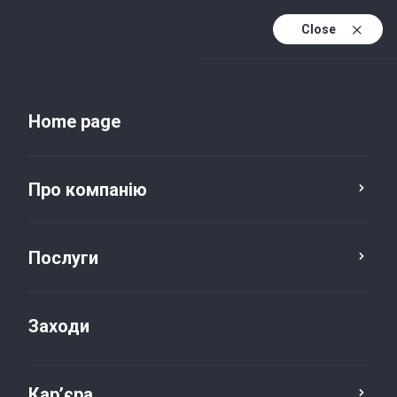
Close
Uk
Uk (active)
En
Home page
Про компанію
Послуги
Заходи
Новини та публікації
Кар’єра