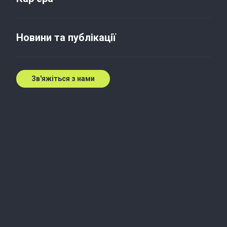
Роль аудитора в процесі IPO
Новини та публікації
21 черв. 2011 р.
Зв'яжіться з нами
16 червня 2011 в інституті «МІМ-Київ» пройшло
дебютне засідання на тему: «IPO, єврооблігації,
прямі інвестиції». Партнер компанії «Бейкер Тіллі
Україна» розповів про роль аудиторської компанії
в процесі виходу компаній на західні фондові
ринки.