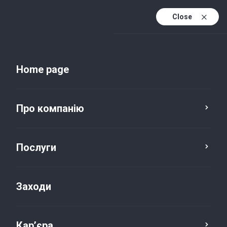
Close
Uk
Uk (active)
En
Home page
Про компанію
Послуги
Заходи
Новини та публікації
Кар’єра