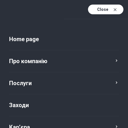
Close
Uk
Uk (active)
En
Home page
Про компанію
Послуги
Заходи
Новини та публікації
Кар’єра