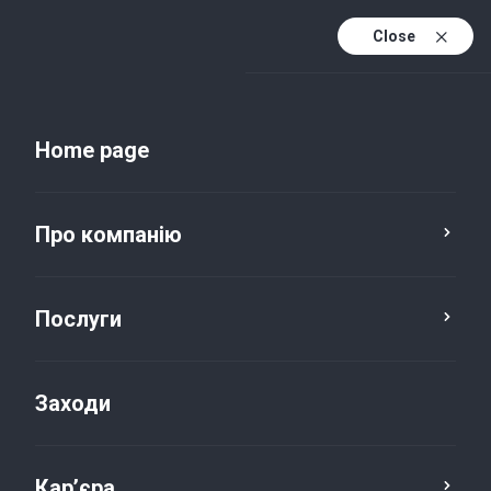
Close
Uk
Uk (active
En
Home page
Про компанію
Послуги
Заходи
Новини та публікації
Кар’єра