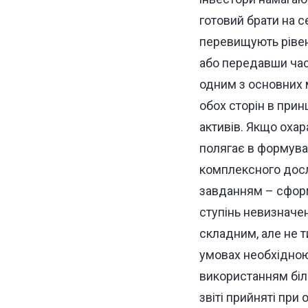
готовий брати на с
перевищують рівен
або передавши част
одним з основних 
обох сторін в прин
активів. Якщо охар
полягає в формуван
комплексного досл
завданням – сформ
ступінь невизначен
складним, але не т
умовах необхідною
використанням біль
звіті прийняті при