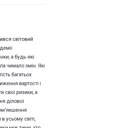
ивcя світовий
демії
нки, а будь-які
ла чимало змін. Які
ість багатьох
ниження вартості і
ти свої ризики, а
ня ділової
пом'якшення
 в усьому світі,
ики між тими, хто