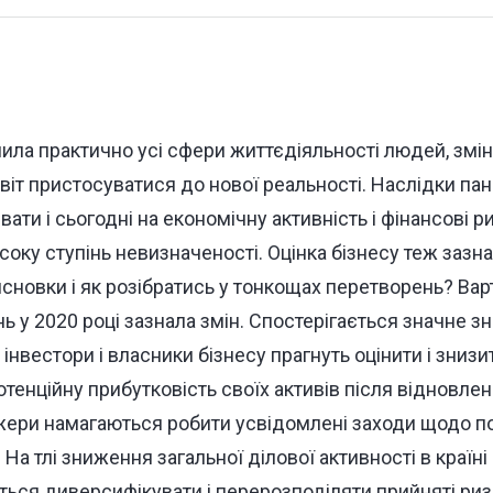
ила практично усі сфери життєдіяльності людей, змін
віт пристосуватися до нової реальності. Наслідки пан
ти і сьогодні на економічну активність і фінансові ри
оку ступінь невизначеності. Оцінка бізнесу теж зазна
сновки і як розібратись у тонкощах перетворень? Варт
нь у 2020 році зазнала змін. Спостерігається значне з
, інвестори і власники бізнесу прагнуть оцінити і знизи
тенційну прибутковість своїх активів після відновлен
жери намагаються робити усвідомлені заходи щодо 
 На тлі зниження загальної ділової активності в країні і
ься диверсифікувати і перерозподіляти прийняті риз