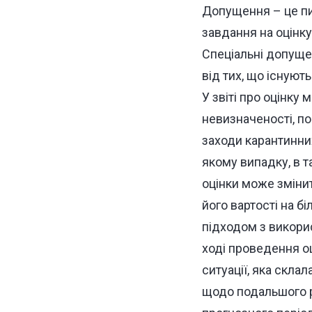
Допущення – це пит
завдання на оцінку
Спеціальні допущен
від тих, що існують
У звіті про оцінку 
невизначеності, по
заходи карантинни
якому випадку, в та
оцінки може змінит
його вартості на б
підходом з викори
ході проведення оц
ситуації, яка склал
щодо подальшого р