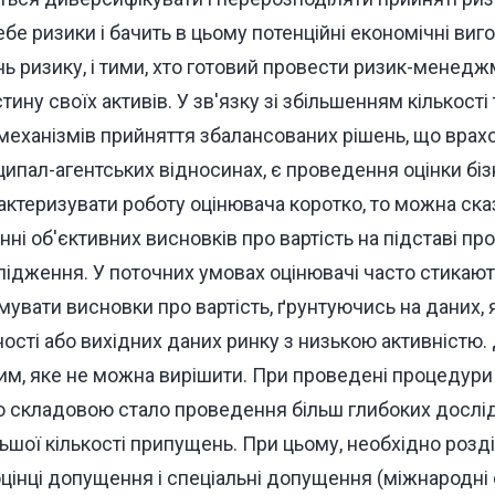
ебе ризики і бачить в цьому потенційні економічні виг
ь ризику, і тими, хто готовий провести ризик-менед
ину своїх активів. У зв'язку зі збільшенням кількості
механізмів прийняття збалансованих рішень, що врах
ципал-агентських відносинах, є проведення оцінки бі
актеризувати роботу оцінювача коротко, то можна ска
ні об'єктивних висновків про вартість на підставі п
ідження. У поточних умовах оцінювачі часто стикаю
увати висновки про вартість, ґрунтуючись на даних, 
ості або вихідних даних ринку з низькою активністю.
им, яке не можна вирішити. При проведені процедури
 складовою стало проведення більш глибоких дослід
шої кількості припущень. При цьому, необхідно розділ
 оцінці допущення і спеціальні допущення (міжнародні 