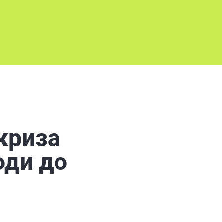
 криза
оди до