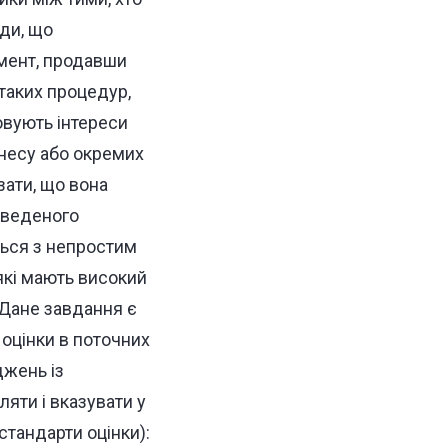
оди, що
жмент, продавши
 таких процедур,
овують інтереси
знесу або окремих
зати, що вона
роведеного
ться з непростим
які мають високий
 Дане завдання є
 оцінки в поточних
жень із
яти і вказувати у
стандарти оцінки):