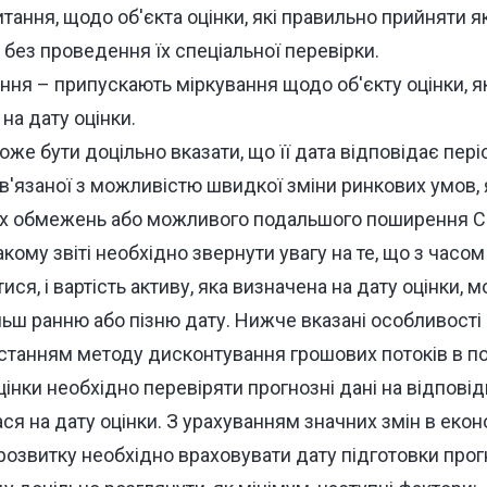
ання, щодо об'єкта оцінки, які правильно прийняти як
 без проведення їх спеціальної перевірки.
ня – припускають міркування щодо об'єкту оцінки, я
 на дату оцінки.
може бути доцільно вказати, що її дата відповідає пер
в'язаної з можливістю швидкої зміни ринкових умов, я
х обмежень або можливого подальшого поширення CO
кому звіті необхідно звернути увагу на те, що з часом 
ися, і вартість активу, яка визначена на дату оцінки, 
ільш ранню або пізню дату. Нижче вказані особливості
станням методу дисконтування грошових потоків в по
інки необхідно перевіряти прогнозні дані на відповід
ася на дату оцінки. З урахуванням значних змін в еконо
озвитку необхідно враховувати дату підготовки прогн