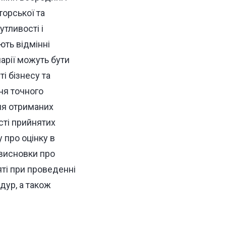
торської та
тливості і
ють відмінні
арії можуть бути
і бізнесу та
ння точного
ня отриманих
сті прийнятих
у про оцінку в
ь висновки про
яті при проведенні
дур, а також