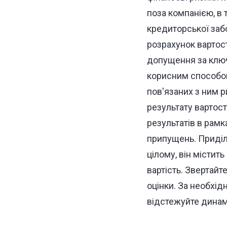
поза компанією, в 
кредиторської забо
розрахунок вартост
допущення за ключ
корисним способом 
пов'язаних з ним р
результату вартос
результатів в рамк
припущень. Приділяй
цілому, він містить
вартість. Звертайт
оцінки. За необхід
відстежуйте динамі