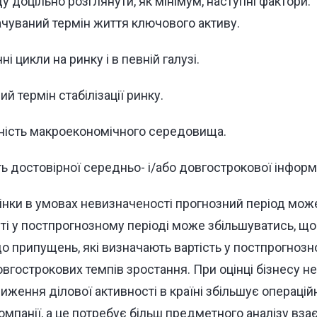
у доцільно розглянути, як мінімум, наступні фактори:
чуваний термін життя ключового активу.
і цикли на ринку і в певній галузі.
ий термін стабілізації ринку.
ність макроекономічного середовища.
ь достовірної середньо- і/або довгострокової інформа
інки в умовах невизначеності прогнозний період може
ті у постпрогнозному періоді може збільшуватись, щ
о припущень, які визначають вартість у постпрогнозно
вгострокових темпів зростання. При оцінці бізнесу н
иження ділової активності в країні збільшує операційні
омпанії, а це потребує більш предметного аналізу вза