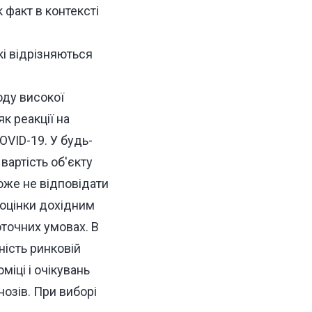
 факт в контексті
кі відрізняються
іоду високої
к реакції на
VID-19. У будь-
вартість об'єкту
може не відповідати
 оцінки дохідним
точних умовах. В
ність ринковій
міці і очікувань
озів. При виборі