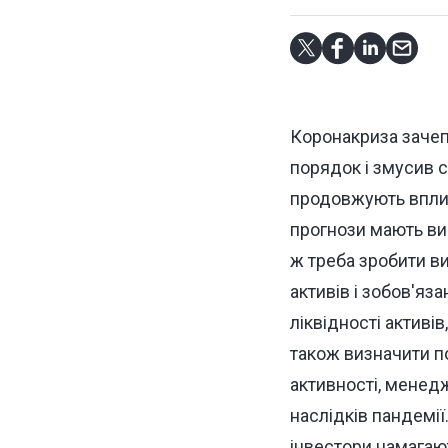
Коронакриза зачеп
порядок і змусив с
продовжують вплива
прогнози мають вис
ж треба зробити ви
активів і зобов'яза
ліквідності активів
також визначити по
активності, менед
наслідків пандемії.
інвестори намагают