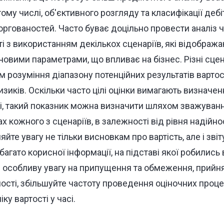
тому числі, об'єктивного розгляду та класифікації дебі
ргованостей. Часто буває доцільно провести аналіз чу
і з використанням декількох сценаріїв, які відобража
овими параметрами, що впливає на бізнес. Різні сцен
розуміння діапазону потенційних результатів вартост
изиків. Оскільки часто цілі оцінки вимагають визначе
ті, такий показник можна визначити шляхом зважуван
ах кожного з сценаріїв, в залежності від рівня надійно
те увагу не тільки висновкам про вартість, але і звіт
 багато корисної інформації, на підставі якої робилис
е особливу увагу на припущення та обмеження, прийн
ності, збільшуйте частоту проведення оціночних проце
ку вартості у часі.