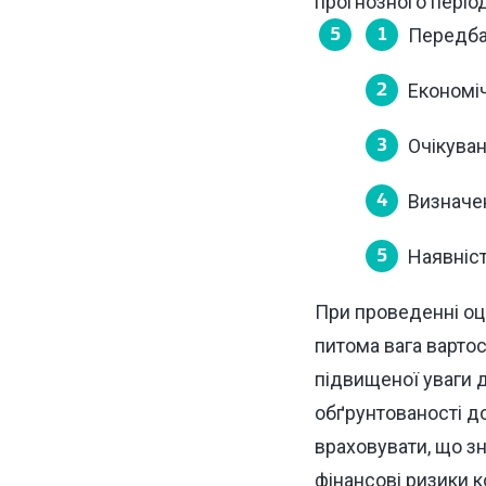
прогнозного період
Передба
Економічн
Очікуван
Визначе
Наявніст
При проведенні оц
питома вага вартос
підвищеної уваги д
обґрунтованості до
враховувати, що зн
фінансові ризики к