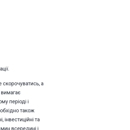
ції.
 скорочуватись, а
о вимагає
му періоді і
еобхідно також
, інвестиційні та
ємин всередині і