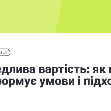
ації
длива вартість: як
ормує умови і підх