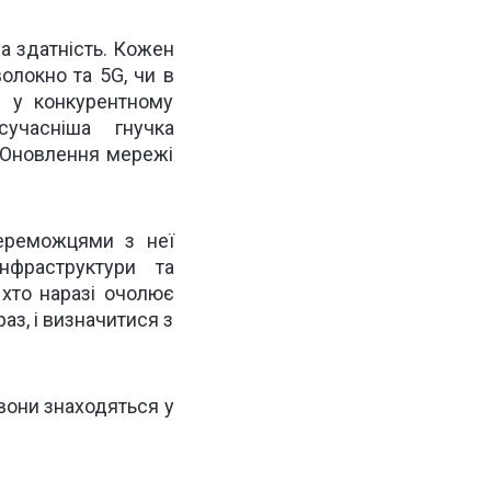
а здатність. Кожен
олокно та 5G, чи в
я у конкурентному
учасніша гнучка
 Оновлення мережі
переможцями з неї
нфраструктури та
 хто наразі очолює
аз, і визначитися з
 вони
знаходяться у