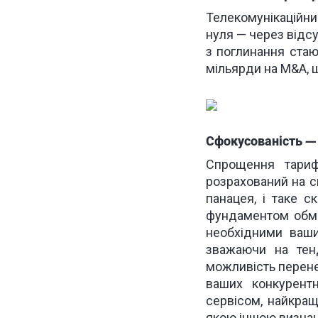
Телекомунікаційн
нуля — через відсу
з поглинання стаю
мільярди на M&A, щ
Сфокусованість —
Спрощення тариф
розрахований на с
панацея, і таке с
фундаментом обме
необхідними ваши
зважаючи на тенд
можливість
перене
ваших конкурент
сервісом, найкращ
якою іншою визна