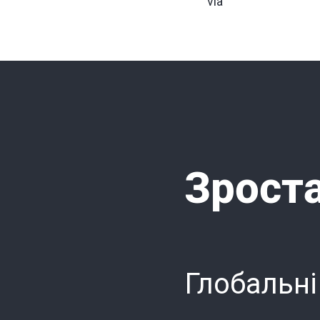
via
Зроста
Глобальні