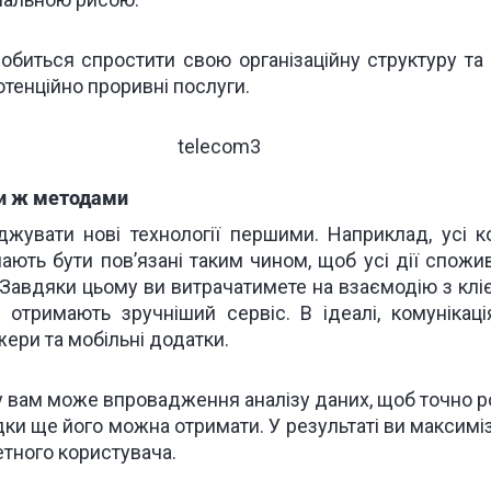
обиться спростити свою організаційну структуру т
тенційно проривні послуги.
іми ж методами
жувати нові технології першими. Наприклад, усі ко
ають бути пов’язані таким чином, щоб усі дії спожив
. Завдяки цьому ви витрачатимете на взаємодію з кл
 отримають зручніший сервіс. В ідеалі, комунікац
ери та мобільні додатки.
 вам може впровадження аналізу даних, щоб точно ро
ідки ще його можна отримати. У результаті ви макси
етного користувача.