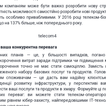
им компаніям може бути важко розробити нову страт
тність можливості самостійно розробити нові продукт
ть особливо привабливими. У 2016 році телеком-бі
о на 137% більше, ніж попереднього року.
 ваша конкурентна перевага
них планів — це, у більшості випадків, погано
корочення витрат заради підтримки чи підвищення 
корочення точно не має стати самоціллю. Замість 
женого набору базових послуг та продуктів. Голов
м споживачам — це дасть вам надійну клієнтську
енції розвитку інфраструктури, у перспективі в
сти ваші послуги та продукти в хмару
. Формуйте ці 
них переваг: ви можете стати телеком-оператор
им рівнем кібер-захисту, найпередовішими ІТ-техно
чальною рисою.