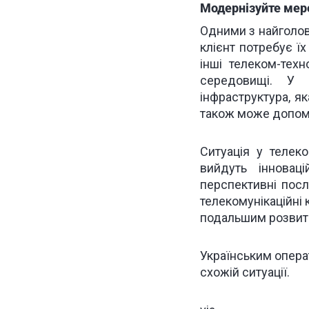
Модернізуйте ме
Одними з найголов
клієнт потребує ї
інші телеком-тех
середовищі. У 
інфраструктура, 
також може допомог
Ситуація у телек
вийдуть інновац
перспективні посл
телекомунікаційні 
подальшим розвит
Українським опера
схожій ситуації
.