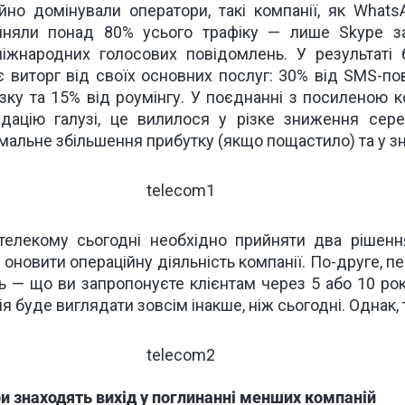
йно домінували оператори, такі компанії, як WhatsA
йняли понад 80% усього трафіку — лише Skype за
міжнародних голосових повідомлень. У результаті б
є виторг від своїх основних послуг: 30% від SMS-по
зку та 15% від роумінгу. У поєднанні з посиленою 
ідацію галузі, це вилилося у різке зниження сер
імальне збільшення прибутку (якщо пощастило) та у 
елекому сьогодні необхідно прийняти два рішен
 оновити операційну діяльність компанії. По-друге, 
ть — що ви запропонуєте клієнтам через 5 або 10 ро
я буде виглядати зовсім інакше, ніж сьогодні. Однак, т
и знаходять вихід у поглинанні менших компаній