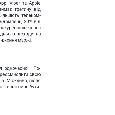
pp, Viber та Apple
ймає третину від
ільшість телеком-
відомлень, 20% від
конкуренцією через
еднього доходу на
зниження маржі.
ня одночасно. По-
переосмислити свою
ків. Можливо, після
ак воно і має бути.