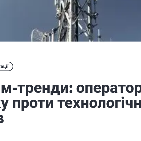
ації
м-тренди: операто
ку проти технологіч
в