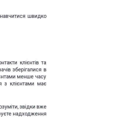
а навчитися швидко
нтакти клієнтів та
ачів зберігалися в
ієнтами менше часу
ія з клієнтами має
зуміти, звідки вже
мізуєте надходження