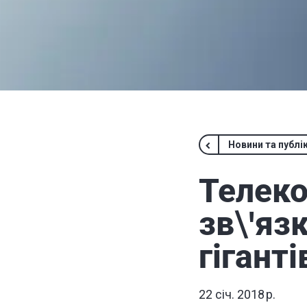
Новини та публік
Телеко
зв\'яз
гіганті
22 січ. 2018 р.