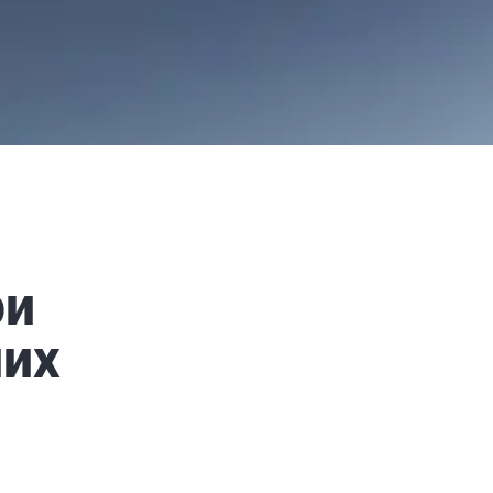
ри
них