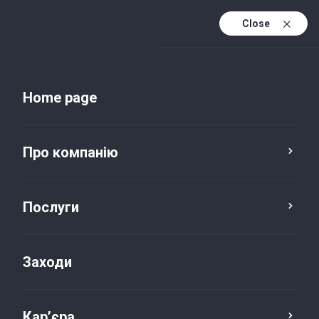
Close
Uk
Uk (active)
En
Home page
Про компанію
Послуги
Заходи
Новини та публікації
Кар’єра