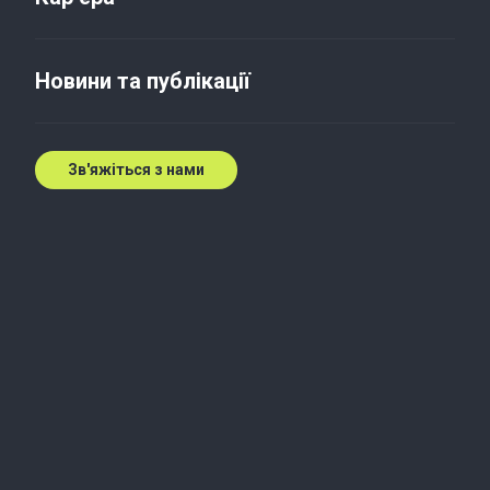
Україна стала менше
смітити
Новини та публікації
10 лист. 2017 р.
Зв'яжіться з нами
За 4 роки кількість відходів зменшилася на
третину — з 426 млн тонн до 296 млн тонн. До
цього ми в основному збільшували їх обсяг.
Найбільше джерело відходів — промисловості з
видобутку корисних копалин: з ними викопується